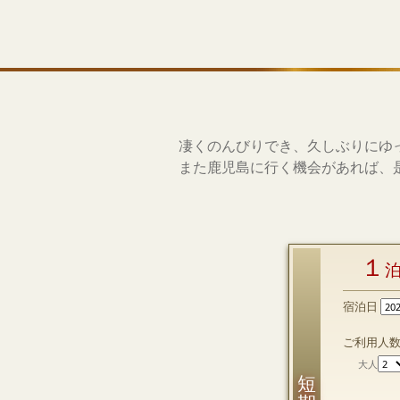
凄くのんびりでき、久しぶりにゆ
また鹿児島に行く機会があれば、
１
宿泊日
ご利用人
大人
短 期