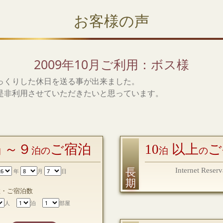
お客様の声
2009年10月ご利用：ボス様
っくりした休日を送る事が出来ました。
是非利用させていただきたいと思っています。
～９
ご宿泊
10
以上
ご
泊
泊の
泊
の
長 期
Internet Reserv
年
月
日
数・ご宿泊数
人
泊
部屋