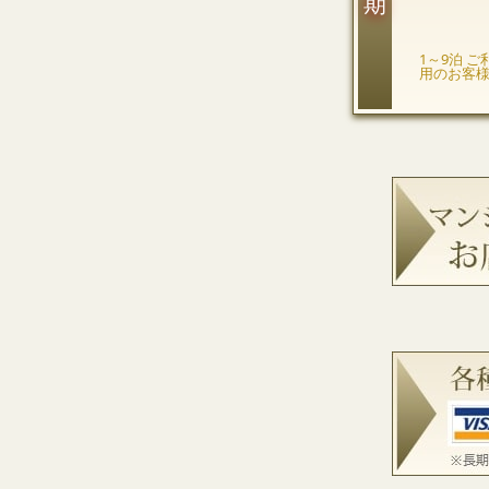
1～9泊 ご
用のお客