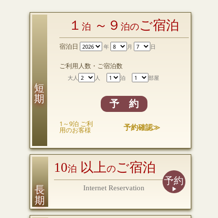
１
～９
ご宿泊
泊
泊の
宿泊日
年
月
日
ご利用人数・ご宿泊数
大人
人
泊
部屋
短 期
予 約
1～9泊 ご利
予約確認≫
用のお客様
10
以上
ご宿泊
泊
の
予約
長 期
Internet Reservation