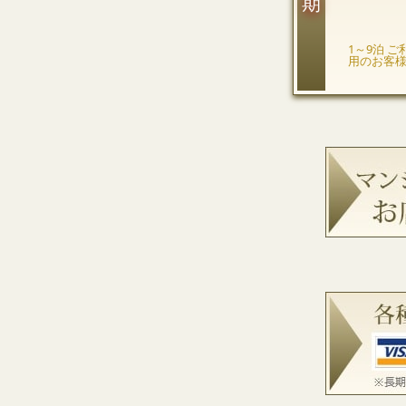
1～9泊 ご
用のお客