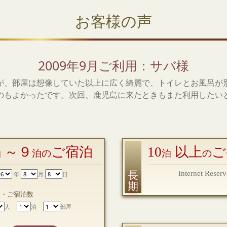
お客様の声
2009年9月ご利用：サバ様
が、部屋は想像していた以上に広く綺麗で、トイレとお風呂が
のもよかったです。次回、鹿児島に来たときもまた利用したい
～９
ご宿泊
10
以上
ご
泊
泊の
泊
の
長 期
Internet Reserv
年
月
日
数・ご宿泊数
人
泊
部屋