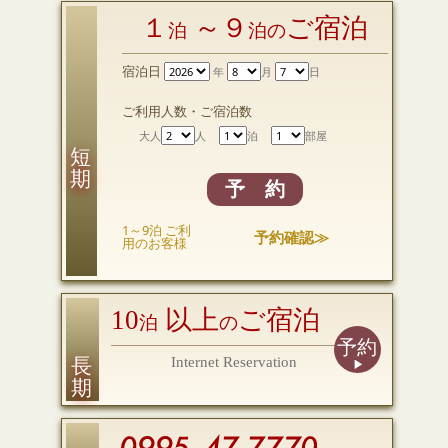
１
～９
ご宿泊
泊
泊の
宿泊日
年
月
日
ご利用人数・ご宿泊数
大人
人
泊
部屋
短 期
予 約
1～9泊 ご利
予約確認≫
用のお客様
10
以上
ご宿泊
泊
の
予約
長 期
Internet Reservation