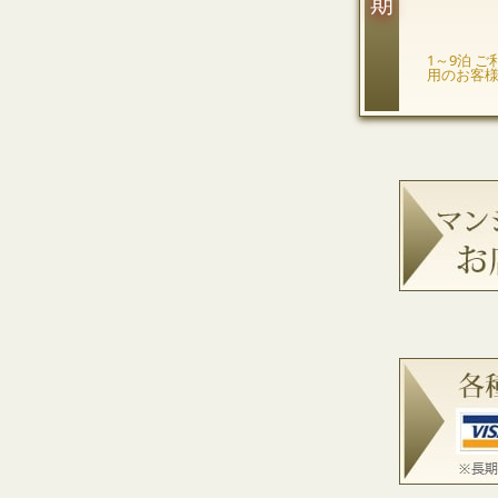
1～9泊 ご
用のお客