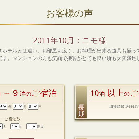
お客様の声
2011年10月：ニモ様
スホテルとは違い、お部屋も広く、お料理が出来る道具も揃っ
です。マンションの方も笑顔で接客がとても良い所も大変満足
～９
ご宿泊
10
以上
ご
泊
泊の
泊
の
長 期
Internet Reserv
年
月
日
数・ご宿泊数
人
泊
部屋