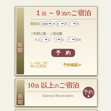
１
～９
ご宿泊
泊
泊の
宿泊日
年
月
日
ご利用人数・ご宿泊数
大人
人
泊
部屋
短 期
予 約
1～9泊 ご利
予約確認≫
用のお客様
10
以上
ご宿泊
泊
の
予約
長 期
Internet Reservation