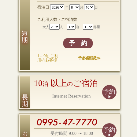
宿泊日
年
月
日
ご利用人数・ご宿泊数
大人
人
泊
部屋
短 期
予 約
1～9泊 ご利
予約確認≫
用のお客様
10
以上
ご宿泊
泊
の
予約
長 期
Internet Reservation
予約
お電話
受付時間 9:00 〜 18:00