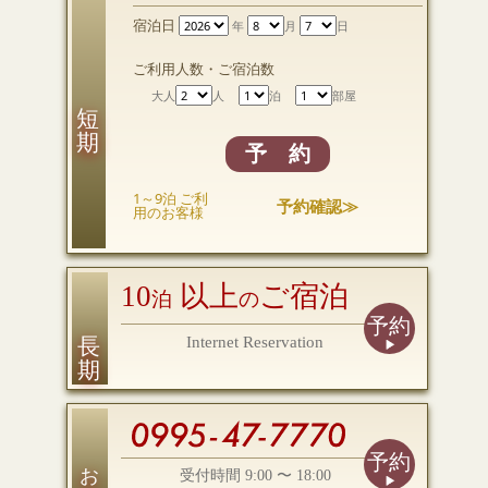
宿泊日
年
月
日
ご利用人数・ご宿泊数
大人
人
泊
部屋
短 期
予 約
1～9泊 ご利
予約確認≫
用のお客様
10
以上
ご宿泊
泊
の
予約
長 期
Internet Reservation
予約
お電話
受付時間 9:00 〜 18:00