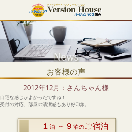
お客様の声
2012年12月：さんちゃん様
自宅な感じがよかったですね！
受付の対応、部屋の清潔感もあり好印象。
１
～９
ご宿泊
泊
泊の