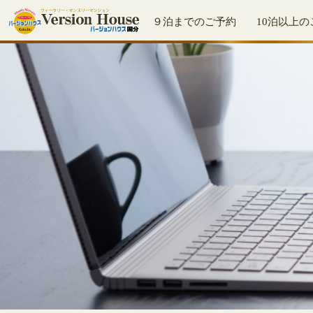
９泊までのご予約
10泊以上の