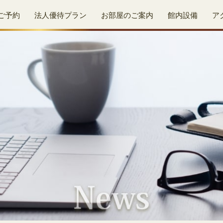
ご予約
法人優待プラン
お部屋のご案内
館内設備
ア