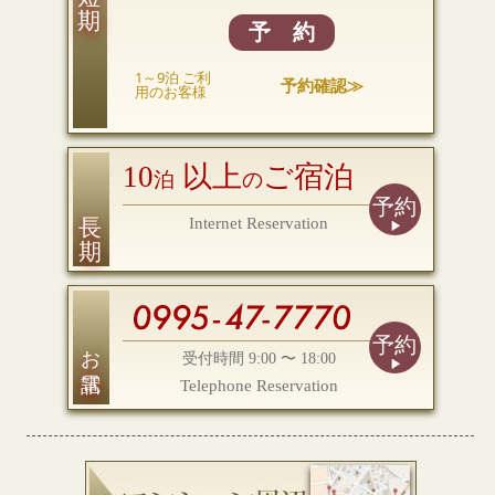
予 約
1～9泊 ご利
予約確認≫
用のお客様
10
以上
ご宿泊
泊
の
予約
長 期
Internet Reservation
予約
お電話
受付時間 9:00 〜 18:00
Telephone Reservation