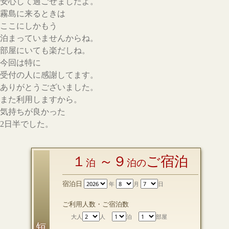
安心して過ごせましたよ。
霧島に来るときは
ここにしかもう
泊まっていませんからね。
部屋にいても楽だしね。
今回は特に
受付の人に感謝してます。
ありがとうございました。
また利用しますから。
気持ちが良かった
2日半でした。
１
～９
ご宿泊
泊
泊の
宿泊日
年
月
日
ご利用人数・ご宿泊数
大人
人
泊
部屋
短 期