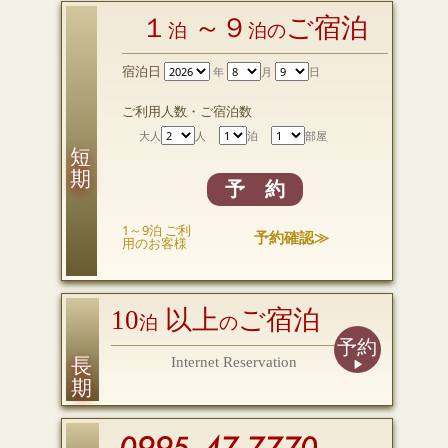
１
～９
ご宿泊
泊
泊の
宿泊日
年
月
日
ご利用人数・ご宿泊数
大人
人
泊
部屋
短 期
予 約
1～9泊 ご利
予約確認≫
用のお客様
10
以上
ご宿泊
泊
の
予約
長 期
Internet Reservation