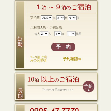
１
～９
ご宿泊
泊
泊の
宿泊日
年
月
日
ご利用人数・ご宿泊数
大人
人
泊
部屋
短 期
予 約
1～9泊 ご利
予約確認≫
用のお客様
10
以上
ご宿泊
泊
の
予約
長 期
Internet Reservation