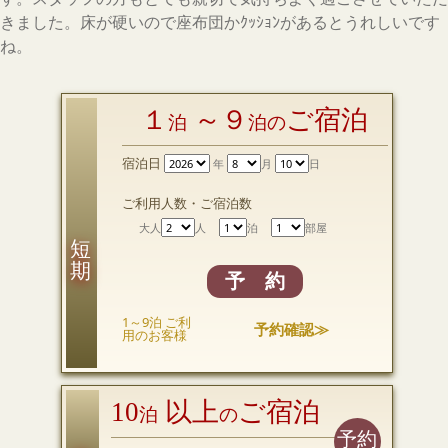
きました。床が硬いので座布団かｸｯｼｮﾝがあるとうれしいです
ね。
１
～９
ご宿泊
泊
泊の
宿泊日
年
月
日
ご利用人数・ご宿泊数
大人
人
泊
部屋
短 期
予 約
1～9泊 ご利
予約確認≫
用のお客様
10
以上
ご宿泊
泊
の
予約
長 期