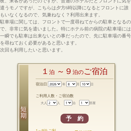
夜、来客があったのですが、普通のホテルだとフロントに気を
遣うモノですが、こちらは夕方6時以降になるとフロントに誰
もいなくなるので、気兼ねなく？利用出来ます。
駐車場に関しては、フロントで一度尋ねてからの駐車となるの
で、非常に気を遣いました。特にホテル前の病院の駐車場には
一瞬でも駐車は出来ないとの事だったので、先に駐車場の番号
を尋ねておく必要があると思います。
次回も利用したいと思います。
１
～９
ご宿泊
泊
泊の
宿泊日
年
月
日
ご利用人数・ご宿泊数
大人
人
泊
部屋
短 期
予 約
1～9泊 ご利