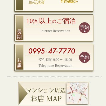
予約確認≫
用のお客様
10
以上
ご宿泊
泊
の
予約
長 期
Internet Reservation
予約
お電話
受付時間 9:00 〜 18:00
Telephone Reservation