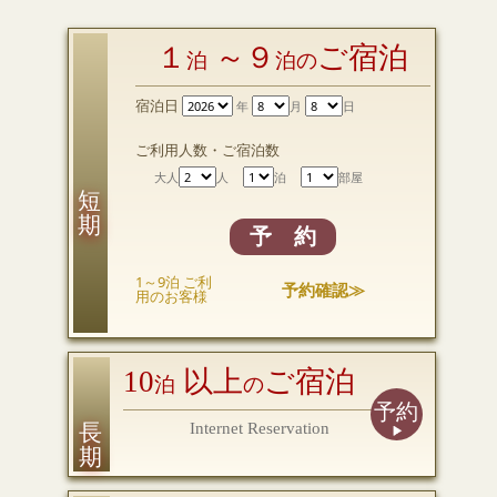
１
～９
ご宿泊
泊
泊の
宿泊日
年
月
日
ご利用人数・ご宿泊数
大人
人
泊
部屋
短 期
予 約
1～9泊 ご利
予約確認≫
用のお客様
10
以上
ご宿泊
泊
の
予約
長 期
Internet Reservation