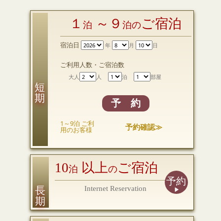
１
～９
ご宿泊
泊
泊の
宿泊日
年
月
日
ご利用人数・ご宿泊数
大人
人
泊
部屋
短 期
予 約
1～9泊 ご利
予約確認≫
用のお客様
10
以上
ご宿泊
泊
の
予約
長 期
Internet Reservation