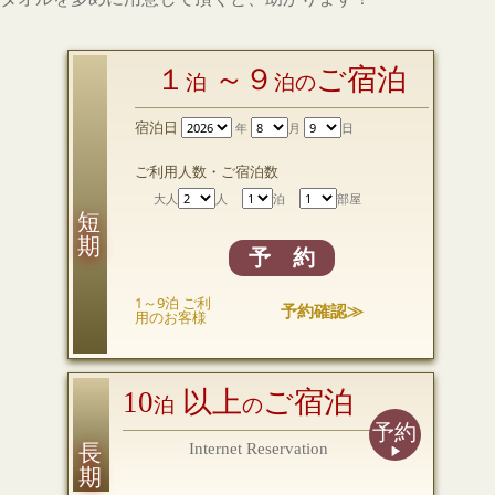
１
～９
ご宿泊
泊
泊の
宿泊日
年
月
日
ご利用人数・ご宿泊数
大人
人
泊
部屋
短 期
予 約
1～9泊 ご利
予約確認≫
用のお客様
10
以上
ご宿泊
泊
の
予約
長 期
Internet Reservation