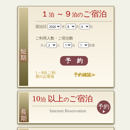
１
～９
ご宿泊
泊
泊の
宿泊日
年
月
日
ご利用人数・ご宿泊数
大人
人
泊
部屋
短 期
予 約
1～9泊 ご利
予約確認≫
用のお客様
10
以上
ご宿泊
泊
の
予約
長 期
Internet Reservation