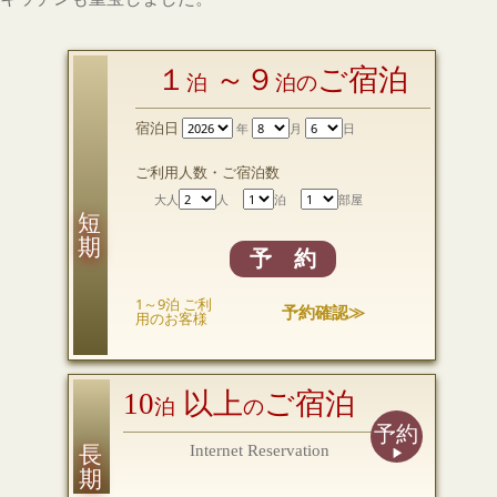
１
～９
ご宿泊
泊
泊の
宿泊日
年
月
日
ご利用人数・ご宿泊数
大人
人
泊
部屋
短 期
予 約
1～9泊 ご利
予約確認≫
用のお客様
10
以上
ご宿泊
泊
の
予約
長 期
Internet Reservation