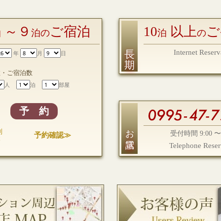
～９
ご宿泊
10
以上
ご
泊
泊の
泊
の
長 期
Internet Reserv
年
月
日
数・ご宿泊数
人
泊
部屋
予 約
お電話
利
予約確認≫
受付時間 9:00 〜 
様
Telephone Reser