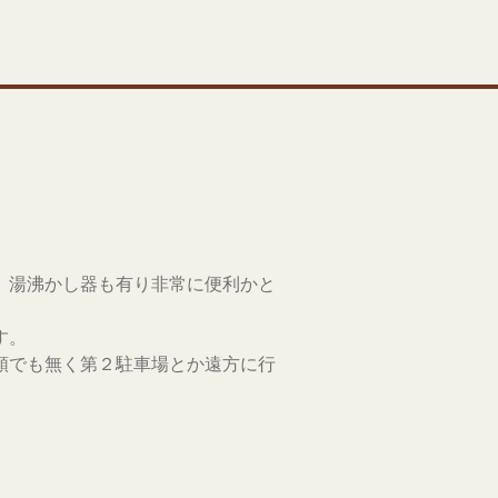
、湯沸かし器も有り非常に便利かと
す。
順でも無く第２駐車場とか遠方に行