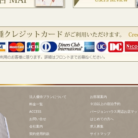
法人優待プランについて
お部屋案内
９泊以上の宿泊予約
料金一覧
ACCESS
バージョンハウス周辺お店マッ
お問い合せ
はじめての方へ
会社案内
求人募集
契約使用約款
サイトマップ